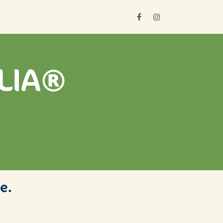
ros
Où les trouver ?
LIA®
e.