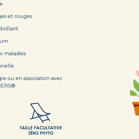
re
ges et rouges
brillant
mum
ux maladies
nnelle
roupe ou en association avec
SIERS®