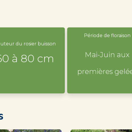
Période de floraison
uteur du rosier buisson
Mai-Juin aux
60 à 80 cm
premières gelé
s