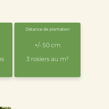
Distance de plantation
+/- 50 cm
es
3 rosiers au m²