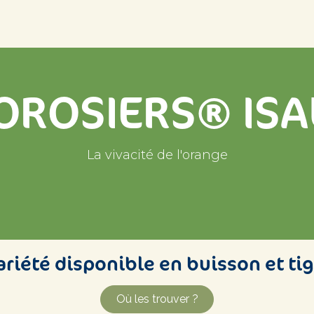
tés
Nos producteurs agréés
Inspirations
Le coin des p
OROSIERS® ISA
La vivacité de l'orange​​
ariété disponible en buisson et tig
Où les trouver ?