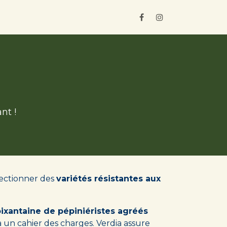
ros
Où les trouver ?
r
nt !
électionner des
variétés résistantes aux
ixantaine de pépiniéristes agréés
 un cahier des charges. Verdia assure