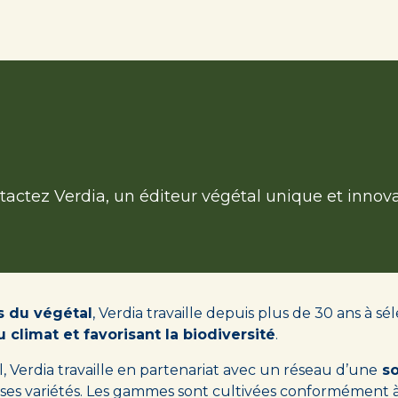
tés
Nos producteurs agréés
Inspirations
Le coin des p
Nous contacte
actez Verdia, un éditeur végétal unique et innova
s du végétal
, Verdia travaille depuis plus de 30 ans à s
climat et favorisant la biodiversité
.
, Verdia travaille en partenariat avec un réseau d’une
so
 ses variétés. Les gammes sont cultivées conformément à