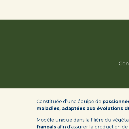
Se rendre au contenu
Les varié
Cont
Constituée d’une équipe de
passionné
maladies, adaptées aux évolutions du 
Modèle unique dans la filière du végétal
français
afin d’assurer la production de