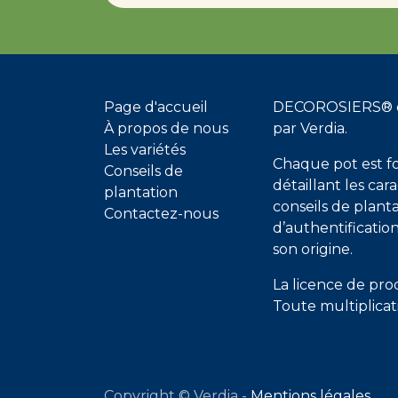
Page d'accueil
DECOROSIERS® es
À propos de nous
par Verdia.
Les variétés
Chaque pot est f
Conseils de
détaillant les cara
plantation
conseils de planta
Contactez-nous
d’authentificatio
son origine.
La licence de pro
Toute multiplicati
Copyright © Verdia -
Mentions légales