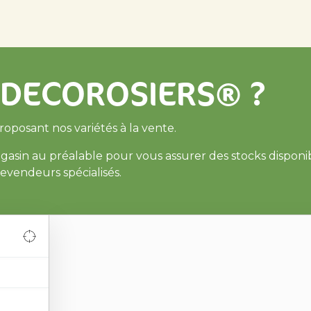
tés
Nos producteurs agréés
Inspirations
Le coin des p
s DECOROSIERS® ?
 proposant nos variétés à la vente.
gasin au préalable pour vous assurer des stocks disponi
evendeurs spécialisés.