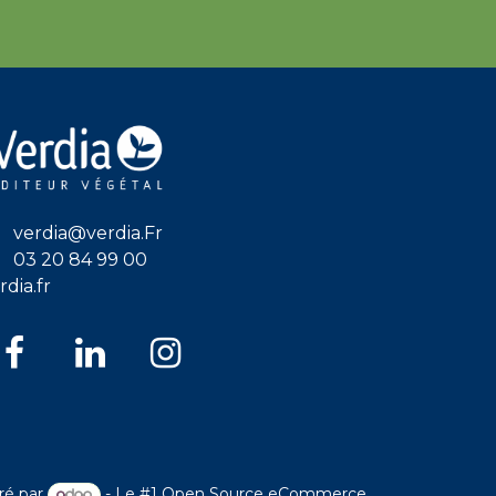
verdia@verdia.Fr
03 20 84 99 00
rdia.fr
ré par
- Le #1
Open Source eCommerce