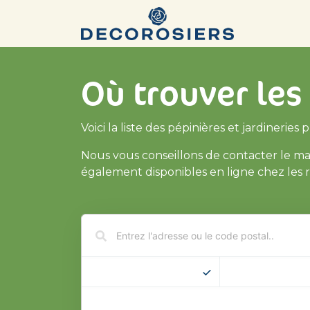
Se rendre au contenu
Les varié
Où trouver le
Voici la liste des pépinières et jardineries
Nous vous conseillons de contacter le ma
également disponibles en ligne chez les r
LES FILTRES
50
KM