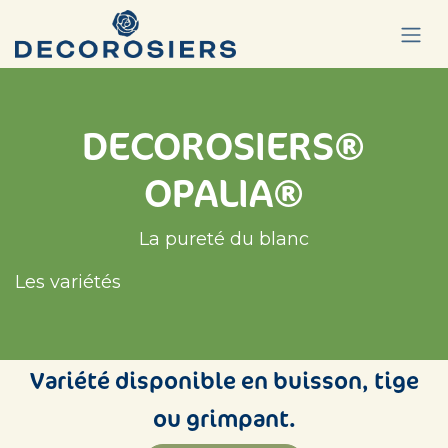
Se rendre au contenu
DECOROSIERS®
OPALIA®
La pureté du blanc
Les variétés
Variété disponible en buisson, tige
ou grimpant.