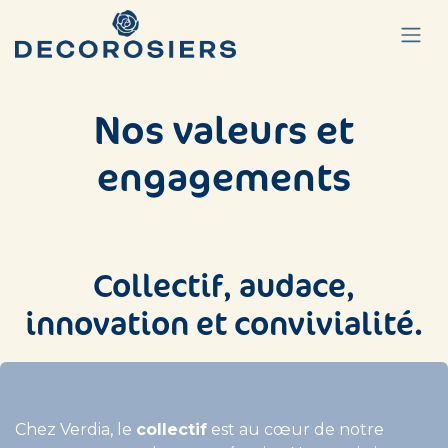
Se rendre au contenu
Nos valeurs et
engagements
Collectif, audace,
innovation et convivialité.
Chez Verdia, le
collectif
est au cœur de notre