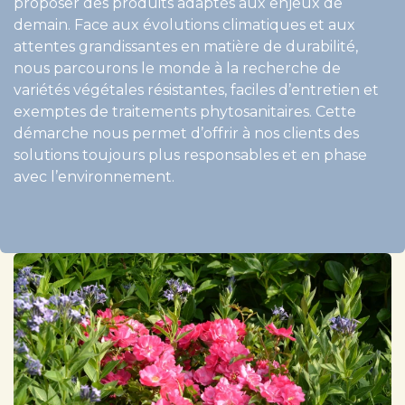
proposer des produits adaptés aux enjeux de​
demain. Face aux évolutions climatiques et aux
attentes grandissantes en matière de durabilité,
nous parcourons le monde à la recherche de
variétés végétales résistantes, faciles d’entretien et
exemptes de traitements phytosanitaires. Cette
démarche nous permet d’offrir à nos clients des
solutions toujours plus responsables et en phase
avec l’environnement.